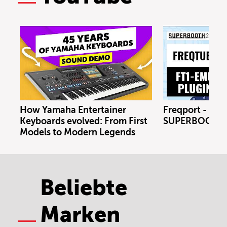
How Yamaha Entertainer
Freqport - FT1
Keyboards evolved: From First
SUPERBOOTH 
Models to Modern Legends
Beliebte
Marken