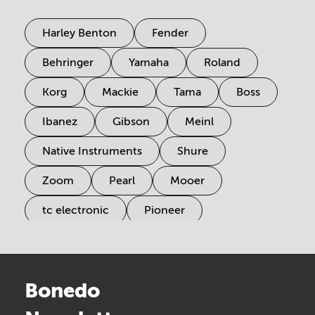
Harley Benton
Fender
Behringer
Yamaha
Roland
Korg
Mackie
Tama
Boss
Ibanez
Gibson
Meinl
Native Instruments
Shure
Zoom
Pearl
Mooer
tc electronic
Pioneer
Electro Harmonix
Universal Audio
Stairville
Sennheiser
Millenium
Bonedo
Arturia
IK Multimedia