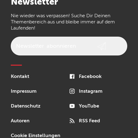
Newsletter
the t.bone
Thomann
Numark
Nie wieder was verpassen! Suche Dir Deinen
Walrus Audio
Epiphone
Themenbereich aus und bleibe immer auf dem
Laufenden!
beyerdynamic
AKG
DW
Vox
AKAI Professional
PRS
Newsletter
abonnieren
Audio-Technica
Presonus
Reloop
Rode
MXR
Kontakt
Facebook
Steinberg
Sonor
Blackstar
Impressum
Instagram
Datenschutz
YouTube
Autoren
RSS Feed
Cookie Einstellungen