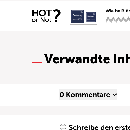
?
HOT
Wie heiß fi
or Not
Verwandte Inh
0 Kommentare
Schreibe den ers