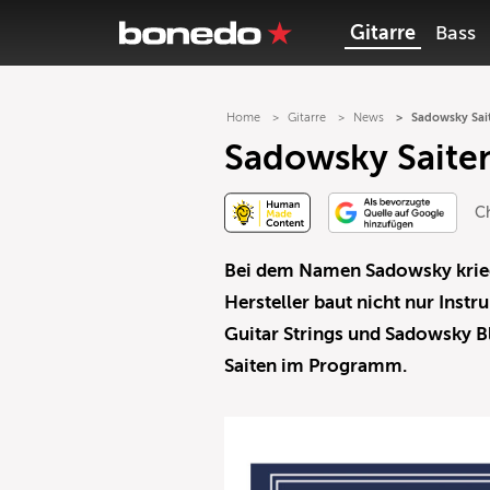
Gitarre
Bass
Home
Gitarre
News
Sadowsky Sait
Sadowsky Saiten
Ch
B
ei
dem Namen Sadowsky krieg
Hersteller baut nicht nur Inst
Guitar Strings und Sadowsky Bl
Saiten im Programm.