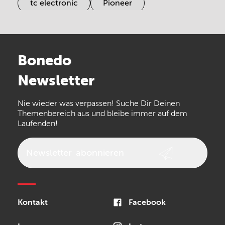
tc electronic
Pioneer
Electro Harmonix
Universal Audio
Stairville
Sennheiser
Millenium
Bonedo
Arturia
IK Multimedia
Newsletter
the t.bone
Thomann
Numark
Nie wieder was verpassen! Suche Dir Deinen
Walrus Audio
Epiphone
Themenbereich aus und bleibe immer auf dem
Laufenden!
beyerdynamic
AKG
DW
Vox
AKAI Professional
PRS
Newsletter
abonnieren
Audio-Technica
Presonus
Reloop
Rode
MXR
Kontakt
Facebook
Steinberg
Sonor
Blackstar