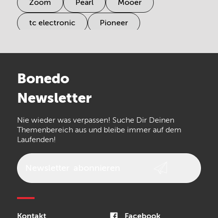
Zoom
Pearl
Mooer
tc electronic
Pioneer
Electro Harmonix
Universal Audio
Stairville
Sennheiser
Millenium
Bonedo
Arturia
IK Multimedia
Newsletter
the t.bone
Thomann
Numark
Nie wieder was verpassen! Suche Dir Deinen
Walrus Audio
Epiphone
Themenbereich aus und bleibe immer auf dem
Laufenden!
beyerdynamic
AKG
DW
Vox
AKAI Professional
PRS
Newsletter
abonnieren
Audio-Technica
Presonus
Reloop
Rode
MXR
Kontakt
Facebook