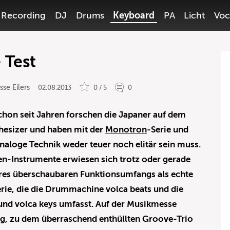
Recording
DJ
Drums
Keyboard
PA
Licht
Voc
 Test
sse Eilers
02.08.2013
0 / 5
0
 Schon seit Jahren forschen die Japaner auf dem
hesizer und haben mit der
Monotron
-Serie und
naloge Technik weder teuer noch elitär sein muss.
en-Instrumente erwiesen sich trotz oder gerade
hres überschaubaren Funktionsumfangs als echte
Serie, die die Drummachine volca beats und die
 und volca keys umfasst. Auf der Musikmesse
ig, zu dem überraschend enthüllten Groove-Trio