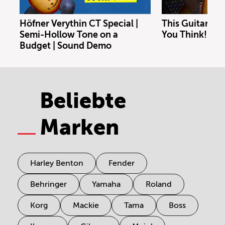
Höfner Verythin CT Special |
This Guitar Co
Semi-Hollow Tone on a
You Think!
Budget | Sound Demo
Beliebte
Marken
Harley Benton
Fender
Behringer
Yamaha
Roland
Korg
Mackie
Tama
Boss