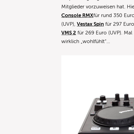
Mitglieder vorzuweisen hat. H
Console RMX
für rund 350 Eur
(UVP),
Vestax Spin
für 297 Euro
VMS 2
für 269 Euro (UVP). Mal 
wirklich „wohlfühlt“…