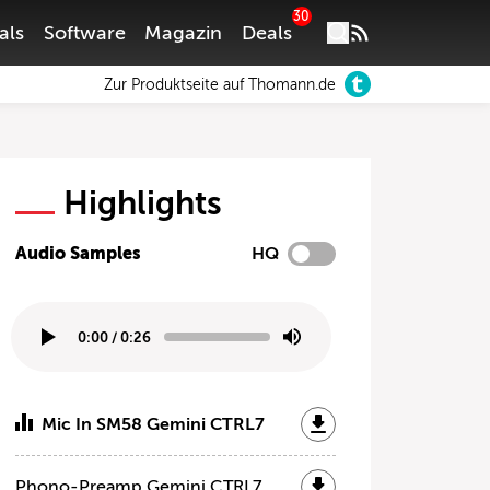
30
als
Software
Magazin
Deals
Zur Produktseite auf Thomann.de
Highlights
Audio Samples
HQ
0:00
/
0:26
Mic In SM58 Gemini CTRL7
Phono-Preamp Gemini CTRL7