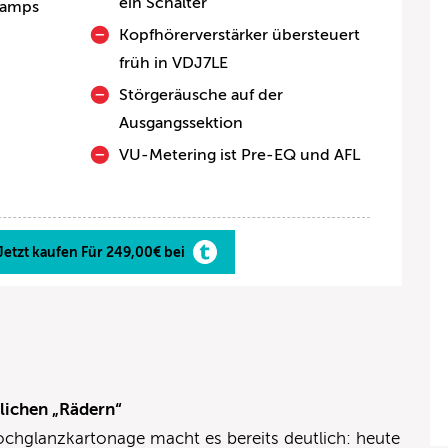
ein Schalter
eamps
Kopfhörerverstärker übersteuert
früh in VDJ7LE
Störgeräusche auf der
Ausgangssektion
VU-Metering ist Pre-EQ und AFL
Jetzt kaufen Für 249,00€ bei
lichen „Rädern“
hglanzkartonage macht es bereits deutlich: heute