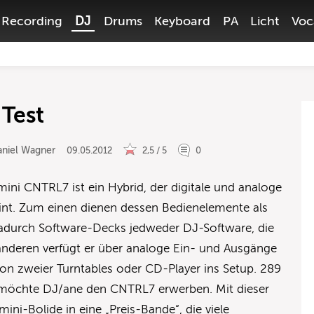
Recording
DJ
Drums
Keyboard
PA
Licht
Voc
Test
aniel Wagner
09.05.2012
2,5 / 5
0
ini CNTRL7 ist ein Hybrid, der digitale und analoge
int. Zum einen dienen dessen Bedienelemente als
adurch Software-Decks jedweder DJ-Software, die
 anderen verfügt er über analoge Ein- und Ausgänge
ion zweier Turntables oder CD-Player ins Setup. 289
 möchte DJ/ane den CNTRL7 erwerben. Mit dieser
ni-Bolide in eine „Preis-Bande“, die viele