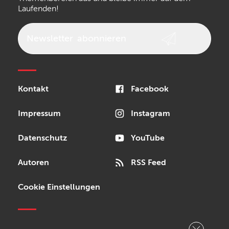
Laufenden!
beyerdynamic
AKG
DW
Vox
AKAI Professional
PRS
Newsletter
abonnieren
Audio-Technica
Presonus
Reloop
Rode
MXR
Kontakt
Facebook
Steinberg
Sonor
Blackstar
Impressum
Instagram
Datenschutz
YouTube
Autoren
RSS Feed
Cookie Einstellungen
Copyright © 2026 Bonedo