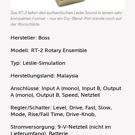
Das RT-2 liefert den authentischen Leslie-Sound in einem sehr
kompakten Format – nur ein Dry-Blend-Poti stände noch auf
der Wunschliste.
Hersteller: Boss
Modell: RT-2 Rotary Ensemble
Typ: Leslie-Simulation
Herstellungsland: Malaysia
Anschlüsse: Input A (mono), Input B, Output
A (mono), Output B, Speed, Netzteil
Regler/Schalter: Level, Drive, Fast, Slow,
Mode, Rise/Fall Time, Drive-Knob,
Stromversorgung: 9-V-Netzteil (nicht im
Lieferumfang), Batterie