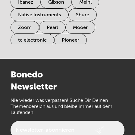
Ibanez
Gibson
Meinl
Native Instruments
Shure
Zoom
Pearl
Mooer
tc electronic
Pioneer
Electro Harmonix
Universal Audio
Stairville
Sennheiser
Millenium
Bonedo
Arturia
IK Multimedia
Newsletter
the t.bone
Thomann
Numark
Nie wieder was verpassen! Suche Dir Deinen
Walrus Audio
Epiphone
Themenbereich aus und bleibe immer auf dem
Laufenden!
beyerdynamic
AKG
DW
Vox
AKAI Professional
PRS
Newsletter
abonnieren