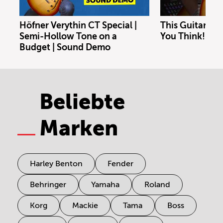
Höfner Verythin CT Special |
This Guitar Co
Semi-Hollow Tone on a
You Think!
Budget | Sound Demo
Beliebte
Marken
Harley Benton
Fender
Behringer
Yamaha
Roland
Korg
Mackie
Tama
Boss