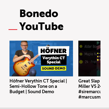
Bonedo
YouTube
Höfner Verythin CT Special |
Great Slap Sou
Semi-Hollow Tone on a
Miller V5 24-5 
Budget | Sound Demo
#siremarcusmil
#marcusmiller