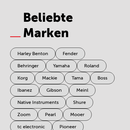
Beliebte
Marken
Harley Benton
Fender
Behringer
Yamaha
Roland
Korg
Mackie
Tama
Boss
Ibanez
Gibson
Meinl
Native Instruments
Shure
Zoom
Pearl
Mooer
tc electronic
Pioneer