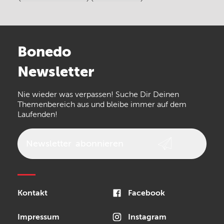
Electro Harmonix
Universal Audio
Stairville
Sennheiser
Millenium
Bonedo
Arturia
IK Multimedia
Newsletter
the t.bone
Thomann
Numark
Nie wieder was verpassen! Suche Dir Deinen
Walrus Audio
Epiphone
Themenbereich aus und bleibe immer auf dem
Laufenden!
beyerdynamic
AKG
DW
Vox
AKAI Professional
PRS
Newsletter
abonnieren
Audio-Technica
Presonus
Reloop
Rode
MXR
Kontakt
Facebook
Steinberg
Sonor
Blackstar
Impressum
Instagram