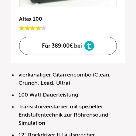
Attax 100
Für 389,00€ bei
vierkanaliger Gitarrencombo (Clean,
Crunch, Lead, Ultra)
100 Watt Dauerleistung
Transistorverstärker mit spezieller
Endstufentechnik zur Röhrensound-
Simulation
12″ Rockdriver II Lautsprecher