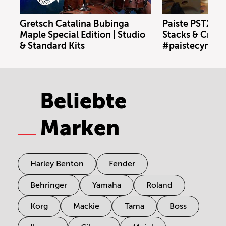
Gretsch Catalina Bubinga
Paiste PSTX N
Maple Special Edition | Studio
Stacks & Crash
& Standard Kits
#paistecymbal
Beliebte
Marken
Harley Benton
Fender
Behringer
Yamaha
Roland
Korg
Mackie
Tama
Boss