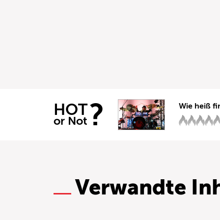
?
HOT
Wie heiß fi
or Not
Verwandte Inh