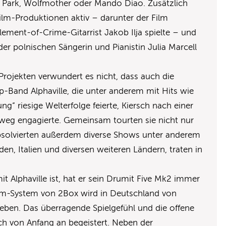
 Park, Wolfmother oder Mando Diao. Zusätzlich
ilm-Produktionen aktiv – darunter der Film
lement-of-Crime-Gitarrist Jakob Ilja spielte – und
 der polnischen Sängerin und Pianistin Julia Marcell
Projekten verwundert es nicht, dass auch die
-Band Alphaville, die unter anderem mit Hits wie
ng“ riesige Welterfolge feierte, Kiersch nach einer
weg engagierte. Gemeinsam tourten sie nicht nur
bsolvierten außerdem diverse Shows unter anderem
en, Italien und diversen weiteren Ländern, traten in
t Alphaville ist, hat er sein Drumit Five Mk2 immer
um-System von 2Box wird in Deutschland von
ieben. Das überragende Spielgefühl und die offene
ch von Anfang an begeistert. Neben der