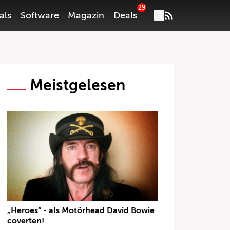
29
als
Software
Magazin
Deals
Meistgelesen
„Heroes“ - als Motörhead David Bowie
coverten!