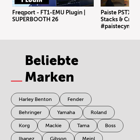
Freqport - FT1-EMU Plugin |
Paiste PSTX N
SUPERBOOTH 26
Stacks & Crash
#paistecymbal
Beliebte
Marken
Harley Benton
Fender
Behringer
Yamaha
Roland
Korg
Mackie
Tama
Boss
Ibanez
Gibson
Meinl