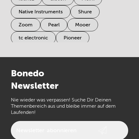
Native Instruments
Shure
Zoom
Pearl
Mooer
tc electronic
Pioneer
Electro Harmonix
Universal Audio
Stairville
Sennheiser
Millenium
Bonedo
Arturia
IK Multimedia
Newsletter
the t.bone
Thomann
Numark
Nie wieder was verpassen! Suche Dir Deinen
Walrus Audio
Epiphone
Themenbereich aus und bleibe immer auf dem
Laufenden!
beyerdynamic
AKG
DW
Vox
AKAI Professional
PRS
Newsletter
abonnieren