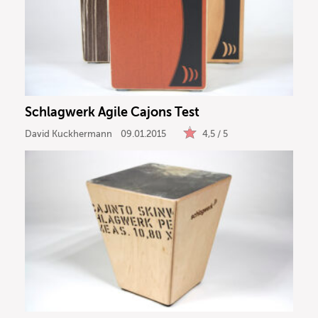
Recording
DJ
Drums
Schlagwerk Agile Cajons Test
Keyboard
David Kuckhermann
09.01.2015
4,5 / 5
PA
Licht
Vocals
Software