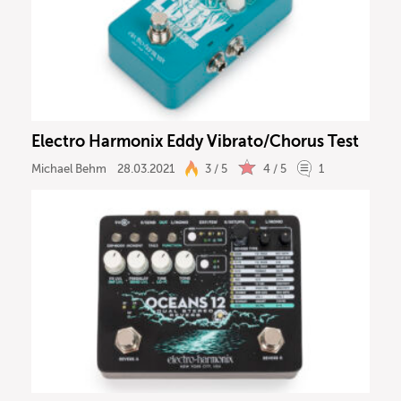
Recording
DJ
Drums
Electro Harmonix Eddy Vibrato/Chorus Test
Keyboard
Michael Behm
28.03.2021
3 / 5
4 / 5
1
PA
Licht
Vocals
Software