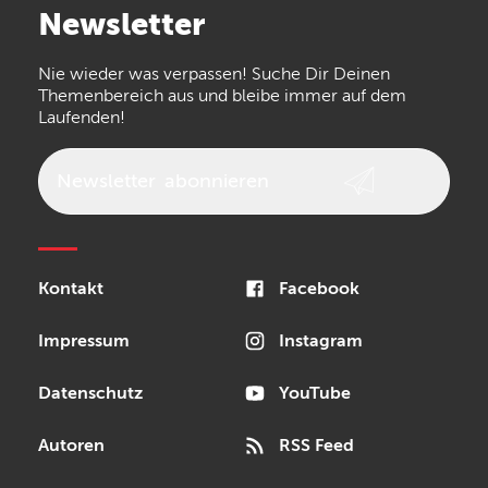
Newsletter
the t.bone
Thomann
Numark
Nie wieder was verpassen! Suche Dir Deinen
Walrus Audio
Epiphone
Themenbereich aus und bleibe immer auf dem
Laufenden!
beyerdynamic
AKG
DW
Vox
AKAI Professional
PRS
Newsletter
abonnieren
Audio-Technica
Presonus
Reloop
Rode
MXR
Kontakt
Facebook
Steinberg
Sonor
Blackstar
Impressum
Instagram
Datenschutz
YouTube
Autoren
RSS Feed