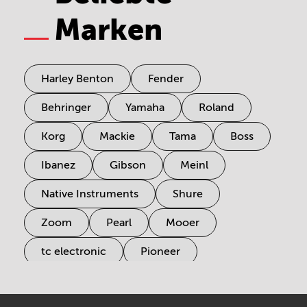
Marken
Harley Benton
Fender
Behringer
Yamaha
Roland
Korg
Mackie
Tama
Boss
Ibanez
Gibson
Meinl
Native Instruments
Shure
Zoom
Pearl
Mooer
tc electronic
Pioneer
Electro Harmonix
Universal Audio