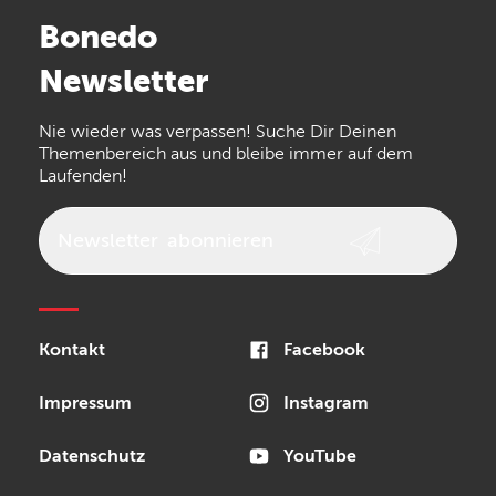
Stairville
Sennheiser
Millenium
Bonedo
Arturia
IK Multimedia
Newsletter
the t.bone
Thomann
Numark
Nie wieder was verpassen! Suche Dir Deinen
Walrus Audio
Epiphone
Themenbereich aus und bleibe immer auf dem
Laufenden!
beyerdynamic
AKG
DW
Vox
AKAI Professional
PRS
Newsletter
abonnieren
Audio-Technica
Presonus
Reloop
Rode
MXR
Kontakt
Facebook
Steinberg
Sonor
Blackstar
Impressum
Instagram
Datenschutz
YouTube