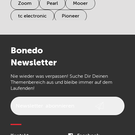
Zoom
Pearl
Mooer
tc electronic
Pioneer
Electro Harmonix
Universal Audio
Stairville
Sennheiser
Millenium
Bonedo
Arturia
IK Multimedia
Newsletter
the t.bone
Thomann
Numark
Nie wieder was verpassen! Suche Dir Deinen
Walrus Audio
Epiphone
Themenbereich aus und bleibe immer auf dem
Laufenden!
beyerdynamic
AKG
DW
Vox
AKAI Professional
PRS
Newsletter
abonnieren
Audio-Technica
Presonus
Reloop
Rode
MXR