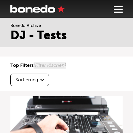
Bonedo Archive
Sortierung
DJ - Tests
Höchste Testnote
Beste Userbewertung
Top Filters
(Filter löschen)
Neueste zuerst
Sortierung