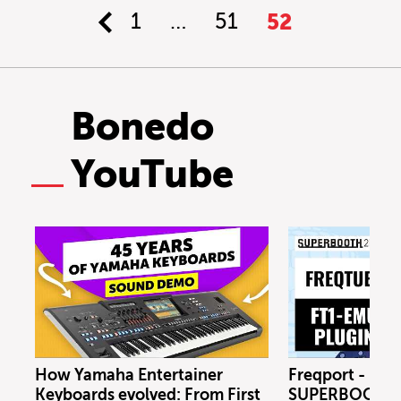
1
…
51
52
Bonedo
YouTube
How Yamaha Entertainer
Freqport - FT1
Keyboards evolved: From First
SUPERBOOTH 