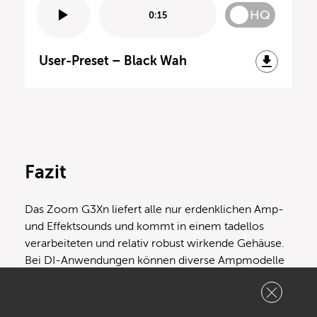
HQ
0:15
User-Preset – Black Wah
Fazit
Das Zoom G3Xn liefert alle nur erdenklichen Amp-
und Effektsounds und kommt in einem tadellos
verarbeiteten und relativ robust wirkende Gehäuse.
Bei DI-Anwendungen können diverse Ampmodelle
überzeugen, wobei die Speakersimulation im Test
häufig zu sehr matten und bedeckten Ergebnissen
führte und die Deaktivierung des Cabinets teilweise