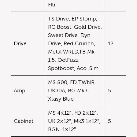
Fltr
TS Drive, EP Stomp,
RC Boost, Gold Drive,
Sweet Drive, Dyn
Drive
Drive, Red Crunch,
12
Metal WRLD,TB Mk
1.5, OctFuzz
Spotboost, Aco. Sim
MS 800, FD TWNR,
Amp
UK30A, BG Mk3,
5
Xtasy Blue
MS 4×12“, FD 2×12“,
Cabinet
UK 2×12″, Mk3 1×12″,
5
BGN 4×12″