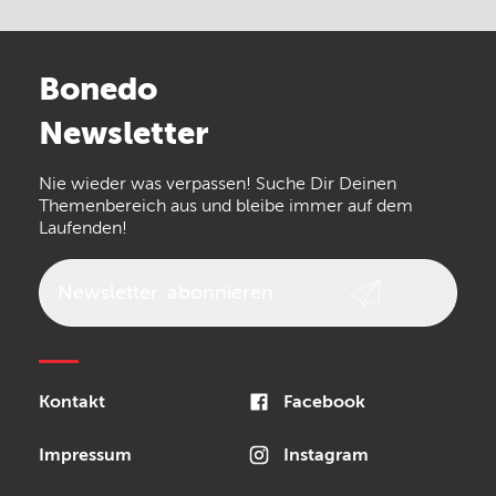
Electro Harmonix
Universal Audio
Stairville
Sennheiser
Millenium
Bonedo
Arturia
IK Multimedia
Newsletter
the t.bone
Thomann
Numark
Nie wieder was verpassen! Suche Dir Deinen
Walrus Audio
Epiphone
Themenbereich aus und bleibe immer auf dem
Laufenden!
beyerdynamic
AKG
DW
Vox
AKAI Professional
PRS
Newsletter
abonnieren
Audio-Technica
Presonus
Reloop
Rode
MXR
Kontakt
Facebook
Steinberg
Sonor
Blackstar
Impressum
Instagram