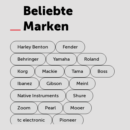
Beliebte
Marken
Harley Benton
Fender
Behringer
Yamaha
Roland
Korg
Mackie
Tama
Boss
Ibanez
Gibson
Meinl
Native Instruments
Shure
Zoom
Pearl
Mooer
tc electronic
Pioneer