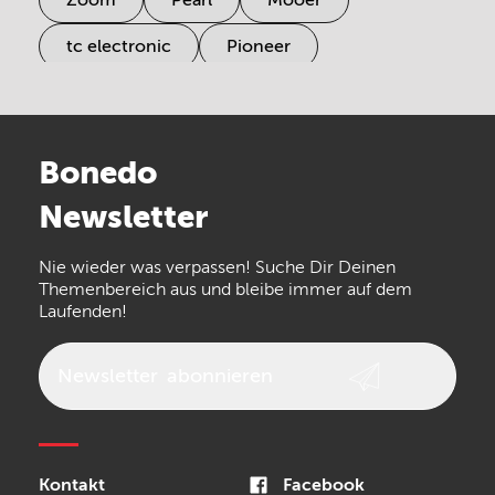
Zoom
Pearl
Mooer
tc electronic
Pioneer
Electro Harmonix
Universal Audio
Stairville
Sennheiser
Millenium
Bonedo
Arturia
IK Multimedia
Newsletter
the t.bone
Thomann
Numark
Nie wieder was verpassen! Suche Dir Deinen
Walrus Audio
Epiphone
Themenbereich aus und bleibe immer auf dem
Laufenden!
beyerdynamic
AKG
DW
Vox
AKAI Professional
PRS
Newsletter
abonnieren
Audio-Technica
Presonus
Reloop
Rode
MXR
Kontakt
Facebook