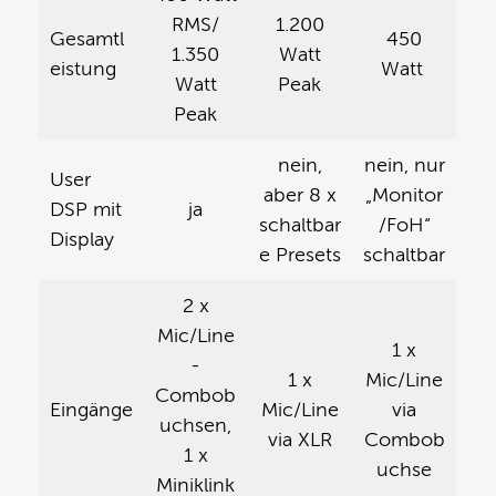
RMS/
1.200
Gesamtl
450
1.350
Watt
eistung
Watt
Watt
Peak
Peak
nein,
nein, nur
User
aber 8 x
„Monitor
DSP mit
ja
schaltbar
/FoH“
Display
e Presets
schaltbar
2 x
Mic/Line
1 x
-
1 x
Mic/Line
Combob
Eingänge
Mic/Line
via
uchsen,
via XLR
Combob
1 x
uchse
Miniklink