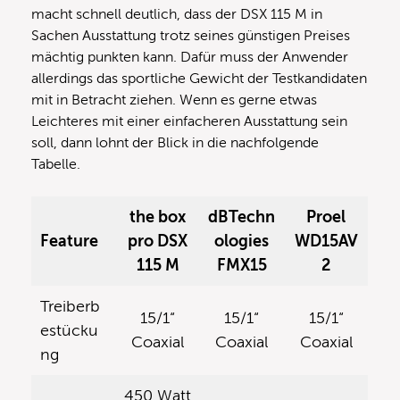
macht schnell deutlich, dass der DSX 115 M in
Sachen Ausstattung trotz seines günstigen Preises
mächtig punkten kann. Dafür muss der Anwender
allerdings das sportliche Gewicht der Testkandidaten
mit in Betracht ziehen. Wenn es gerne etwas
Leichteres mit einer einfacheren Ausstattung sein
soll, dann lohnt der Blick in die nachfolgende
Tabelle.
the box
dBTechn
Proel
Feature
pro DSX
ologies
WD15AV
115 M
FMX15
2
Treiberb
15/1“
15/1“
15/1“
estücku
Coaxial
Coaxial
Coaxial
ng
450 Watt