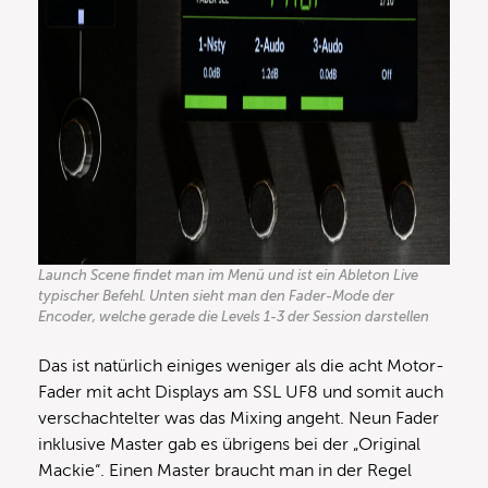
Launch Scene findet man im Menü und ist ein Ableton Live
typischer Befehl. Unten sieht man den Fader-Mode der
Encoder, welche gerade die Levels 1-3 der Session darstellen
Das ist natürlich einiges weniger als die acht Motor-
Fader mit acht Displays am SSL UF8 und somit auch
verschachtelter was das Mixing angeht. Neun Fader
inklusive Master gab es übrigens bei der „Original
Mackie“. Einen Master braucht man in der Regel