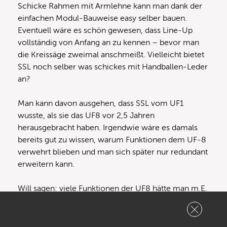
Schicke Rahmen mit Armlehne kann man dank der
einfachen Modul-Bauweise easy selber bauen.
Eventuell wäre es schön gewesen, dass Line-Up
vollständig von Anfang an zu kennen – bevor man
die Kreissäge zweimal anschmeißt. Vielleicht bietet
SSL noch selber was schickes mit Handballen-Leder
an?
Man kann davon ausgehen, dass SSL vom UF1
wusste, als sie das UF8 vor 2,5 Jahren
herausgebracht haben. Irgendwie wäre es damals
bereits gut zu wissen, warum Funktionen dem UF-8
verwehrt blieben und man sich später nur redundant
erweitern kann.
Will sagen: viele Funktionen der UF8 hätte man m.E.
nach exklusiv auf den UF1 packen können und den
UF8 als reinen Fader-Pack anbieten. Bei Vollausbau
hat man so einfach nicht fünfmal den Cursor und