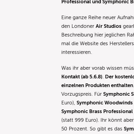
Professional und Symphonic Br
Eine ganze Reihe neuer Aufnah
den Londoner
Air Studios
gearb
Beschreibung hier jeglichen Ra
mal die Website des Hersteller
interessieren.
Was ihr aber vorab wissen müss
Kontakt
(ab 5.6.8)
.
Der kostenl
einzelnen Produkten enthalten
Vorzugspreis. Für
Symphonic St
Euro),
Symphonic Woodwinds P
Symphonic Brass Professional
(statt 999 Euro). Ihr könnt ab
50 Prozent. So gibt es das
Sym