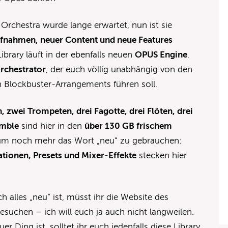
rchestra wurde lange erwartet, nun ist sie
fnahmen, neuer Content und neue Features
ibrary läuft in der ebenfalls neuen
OPUS
Engine
.
rchestrator
, der euch völlig unabhängig von den
n Blockbuster-Arrangements führen soll.
, zwei Trompeten, drei Fagotte, drei Flöten, drei
emble
sind hier in den
über 130 GB frischem
um noch mehr das Wort „neu“ zu gebrauchen:
ationen, Presets und Mixer-Effekte
stecken hier
 alles „neu“ ist, müsst ihr die Website des
 besuchen – ich will euch ja auch nicht langweilen.
r Ding ist, solltet ihr euch jedenfalls diese Library