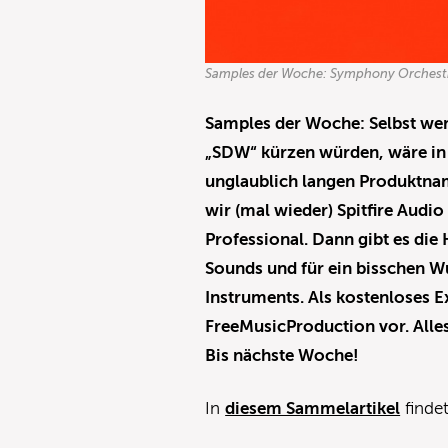
Samples der Woche: Symphony Orchestra
Samples der Woche:
Selbst we
„SDW“ kürzen würden, wäre in de
unglaublich langen Produktname
wir (mal wieder) Spitfire Aud
Professional. Dann gibt es di
Sounds und für ein bisschen 
Instruments. Als kostenloses E
FreeMusicProduction vor. Alle
Bis nächste Woche!
In
diesem Sammelartikel
finde