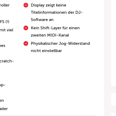
oller
Display zeigt keine
Titelinformationen der DJ-
Software an
S (!)
Kein Shift-Layer für einen
it viel
zweiten MIDI-Kanal
Physikalischer Jog-Widerstand
hes
nicht einstellbar
Scratch-
op-
en
fader