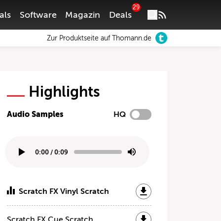
29
als
Software
Magazin
Deals
Zur Produktseite auf Thomann.de
Highlights
Audio Samples
HQ
0:00
/
0:09
Scratch FX Vinyl Scratch
Scratch FX Cue Scratch