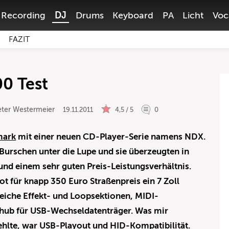
Recording
DJ
Drums
Keyboard
PA
Licht
Voc
FAZIT
0 Test
eter Westermeier
19.11.2011
4,5 / 5
0
ark
mit einer neuen CD-Player-Serie namens NDX.
Burschen unter die Lupe und sie überzeugten in
und einem sehr guten Preis-Leistungsverhältnis.
 für knapp 350 Euro Straßenpreis ein 7 Zoll
eiche Effekt- und Loopsektionen, MIDI-
chub für USB-Wechseldatenträger. Was mir
ehlte, war USB-Playout und HID-Kompatibilität.