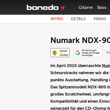
Gitarre
Bass
INTRO
DETAILS
PRAXIS
Numark NDX-90
P
Im April 2010 überraschte
Num
Schnurstracks nahmen wir die 
punkto Ausstattung, Handling 
Das Spitzenmodell NDX-800 bot
großes Scratchwheel, umfangr
Kompatibilität und einen Eins
seinerzeit für den CD-Olymp f