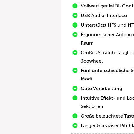
Vollwertiger MIDI-Contr
USB Audio-Interface
Unterstützt HFS und NTF
Ergonomischer Aufbau m
Raum
Großes Scratch-tauglic
Jogwheel
Fünf unterschiedliche 
Modi
Gute Verarbeitung
Intuitive Effekt- und Lo
Sektionen
Große beleuchtete Tast
Langer & präziser Pitch