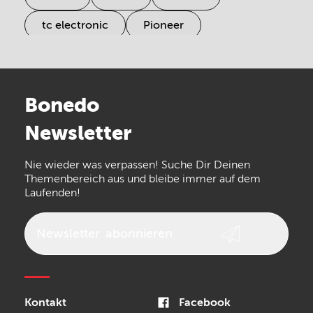
tc electronic
Pioneer
Electro Harmonix
Universal Audio
Stairville
Sennheiser
Millenium
Bonedo
Arturia
IK Multimedia
Newsletter
the t.bone
Thomann
Numark
Nie wieder was verpassen! Suche Dir Deinen
Walrus Audio
Epiphone
Themenbereich aus und bleibe immer auf dem
Laufenden!
beyerdynamic
AKG
DW
Vox
AKAI Professional
PRS
Newsletter
abonnieren
Audio-Technica
Presonus
Reloop
Rode
MXR
Kontakt
Facebook