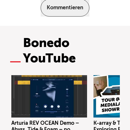
Kommentieren
Bonedo
YouTube
Arturia REV OCEAN Demo –
K-array & Trin
Abyss, Tide & Foam – no
Exploring Berl