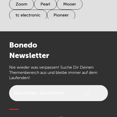
Zoom
Pearl
Mooer
tc electronic
Pioneer
Electro Harmonix
Universal Audio
Stairville
Sennheiser
Millenium
Bonedo
Arturia
IK Multimedia
Newsletter
the t.bone
Thomann
Numark
Nie wieder was verpassen! Suche Dir Deinen
Walrus Audio
Epiphone
Themenbereich aus und bleibe immer auf dem
Laufenden!
beyerdynamic
AKG
DW
Vox
AKAI Professional
PRS
Newsletter
abonnieren
Audio-Technica
Presonus
Reloop
Rode
MXR