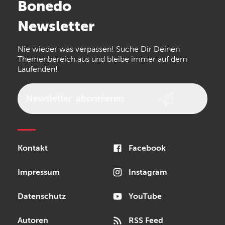
Bonedo
Arturia
IK Multimedia
Newsletter
the t.bone
Thomann
Numark
Nie wieder was verpassen! Suche Dir Deinen
Walrus Audio
Epiphone
Themenbereich aus und bleibe immer auf dem
Laufenden!
beyerdynamic
AKG
DW
Vox
AKAI Professional
PRS
Newsletter
abonnieren
Audio-Technica
Presonus
Reloop
Rode
MXR
Kontakt
Facebook
Steinberg
Sonor
Blackstar
Impressum
Instagram
Datenschutz
YouTube
Autoren
RSS Feed