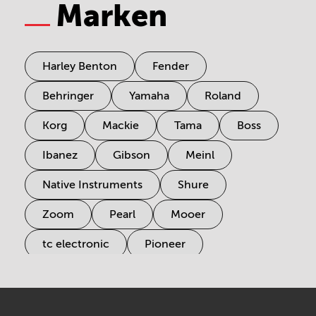
Marken
Harley Benton
Fender
Behringer
Yamaha
Roland
Korg
Mackie
Tama
Boss
Ibanez
Gibson
Meinl
Native Instruments
Shure
Zoom
Pearl
Mooer
tc electronic
Pioneer
Electro Harmonix
Universal Audio
Stairville
Sennheiser
Millenium