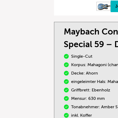
J
Maybach Con
Special 59 – 
Single-Cut
Korpus: Mahagoni (cha
Decke: Ahorn
eingeleimter Hals: Mah
Griffbrett: Ebenholz
Mensur: 630 mm
Tonabnehmer: Amber Sp
inkl. Koffer