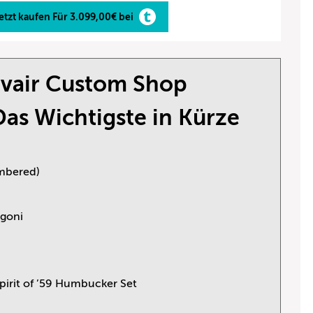
etzt kaufen Für 3.099,00€ bei
vair Custom Shop
Das Wichtigste in Kürze
mbered)
agoni
irit of ’59 Humbucker Set