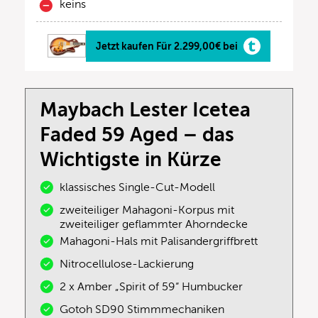
keins
Jetzt kaufen Für 2.299,00€ bei
Maybach Lester Icetea
Faded 59 Aged – das
Wichtigste in Kürze
klassisches Single-Cut-Modell
zweiteiliger Mahagoni-Korpus mit
zweiteiliger geflammter Ahorndecke
Mahagoni-Hals mit Palisandergriffbrett
Nitrocellulose-Lackierung
2 x Amber „Spirit of 59“ Humbucker
Gotoh SD90 Stimmmechaniken