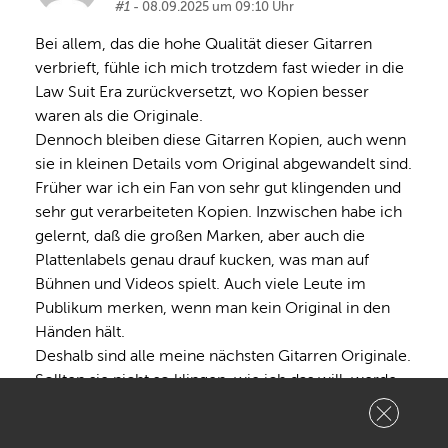
#1
- 08.09.2025 um 09:10 Uhr
Bei allem, das die hohe Qualität dieser Gitarren 
verbrieft, fühle ich mich trotzdem fast wieder in die 
Law Suit Era zurückversetzt, wo Kopien besser 
waren als die Originale.

Dennoch bleiben diese Gitarren Kopien, auch wenn 
sie in kleinen Details vom Original abgewandelt sind. 

Früher war ich ein Fan von sehr gut klingenden und 
sehr gut verarbeiteten Kopien. Inzwischen habe ich 
gelernt, daß die großen Marken, aber auch die 
Plattenlabels genau drauf kucken, was man auf 
Bühnen und Videos spielt. Auch viele Leute im 
Publikum merken, wenn man kein Original in den 
Händen hält.

Deshalb sind alle meine nächsten Gitarren Originale. 
Sollten sie nicht so klingen, wie ich das will, werde 
ich die Tonabnehmer ändern, ohne die originale 
Optik zu verändern, damit alles "Stock" aussieht. 