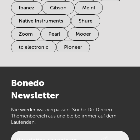
Ibanez
Gibson
Meinl
Native Instruments
Shure
Zoom
Pearl
Mooer
tc electronic
Pioneer
Electro Harmonix
Universal Audio
Stairville
Sennheiser
Millenium
Bonedo
Arturia
IK Multimedia
Newsletter
the t.bone
Thomann
Numark
Nie wieder was verpassen! Suche Dir Deinen
Walrus Audio
Epiphone
Themenbereich aus und bleibe immer auf dem
Laufenden!
beyerdynamic
AKG
DW
Vox
AKAI Professional
PRS