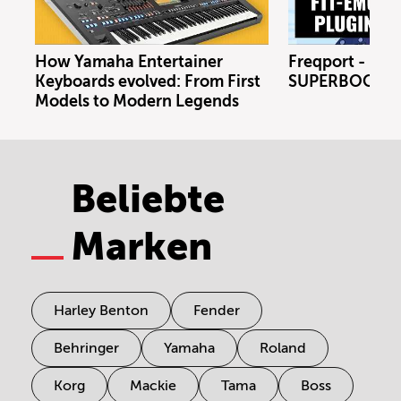
How Yamaha Entertainer
Freqport - FT1
Keyboards evolved: From First
SUPERBOOTH 
Models to Modern Legends
Beliebte
Marken
Harley Benton
Fender
Behringer
Yamaha
Roland
Korg
Mackie
Tama
Boss