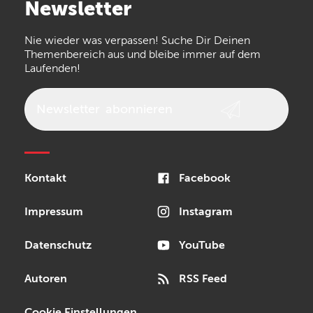
Newsletter
the t.bone
Thomann
Numark
Nie wieder was verpassen! Suche Dir Deinen
Walrus Audio
Epiphone
Themenbereich aus und bleibe immer auf dem
Laufenden!
beyerdynamic
AKG
DW
Vox
AKAI Professional
PRS
Newsletter
abonnieren
Audio-Technica
Presonus
Reloop
Rode
MXR
Kontakt
Facebook
Steinberg
Sonor
Blackstar
Impressum
Instagram
Datenschutz
YouTube
Autoren
RSS Feed
Cookie Einstellungen