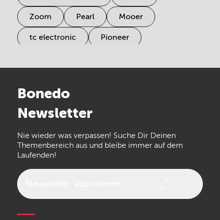
Zoom
Pearl
Mooer
tc electronic
Pioneer
Electro Harmonix
Universal Audio
Stairville
Sennheiser
Millenium
Bonedo
Arturia
IK Multimedia
Newsletter
the t.bone
Thomann
Numark
Nie wieder was verpassen! Suche Dir Deinen
Walrus Audio
Epiphone
Themenbereich aus und bleibe immer auf dem
Laufenden!
beyerdynamic
AKG
DW
Vox
AKAI Professional
PRS
Newsletter
abonnieren
Audio-Technica
Presonus