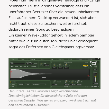
Notennummern in Original-Reihenfolge und -Länge
beinhaltet. Es ist allerdings vorstellbar, dass ein
unerfahrener Benutzer über die neuen unbekannten
Files auf seinem Desktop verwundert ist, sich aber
nicht traut, diese zu löschen, weil er fürchtet,
dadurch seinen Song zu beschädigen.
Ein kleiner Wave-Editor gehört in jedem Sampler
mittlerweile zum guten Ton, dieser hier ermöglicht
sogar das Entfernen von Gleichspannungsversatz.
Der untere Teil des Samplers zeigt verschiedene
Einstellmöglichkeiten für die selektierte Zelle oder den
gesamten Sampler. Was genau angezeigt wird, lässt sich mit
den Karteireitern auswählen.