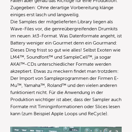
Fällen aber genau das Richtige für eine Produktion.
Zugegeben: Ohne derartige Vorbereitung klänge
einiges erst lasch und langweilig.
Die Samples der mitgelieferten Library liegen als
Wave-Files vor, die genreübergreifenden Drumkits
im neuen .kt3-Format. Was Datenformate angeht, ist
Battery weniger ein Gourmet denn ein Gourmand:
Dieses Ding frisst so gut wie alles! Selbst Exoten wie
LM4™, Soundfont™ und SampleCell™, ja sogar
AKAI™-CDs unterschiedlicher Formate werden
akzeptiert. Etwas zu meckern findet man trotzdem:
Der Import von Sampleprogrammen der Firmen E-
Mu™, Yamaha™, Roland™ und den vielen anderen
funktioniert nicht. Für die Anwendung in der
Produktion wichtiger ist aber, dass der Sampler auch
Formate mit Timinginformationen oder Slices lesen
kann (zum Beispiel Apple Loops und ReCycle).