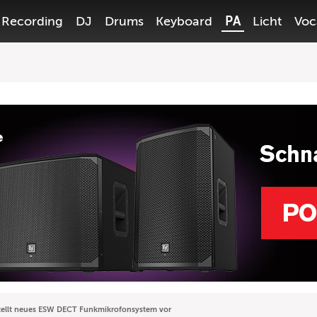
Recording
DJ
Drums
Keyboard
PA
Licht
Voc
tellt neues ESW DECT Funkmikrofonsystem vor