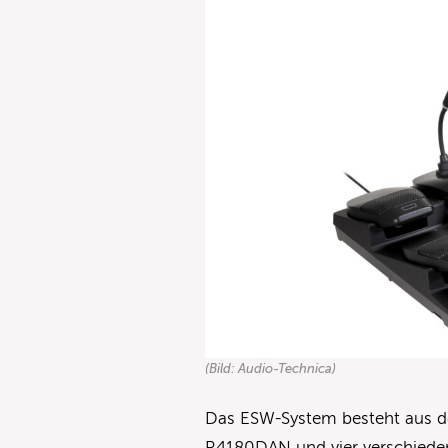
(Bild: Audio-Technica)
Das ESW-System besteht aus 
R4180DAN und vier verschieden