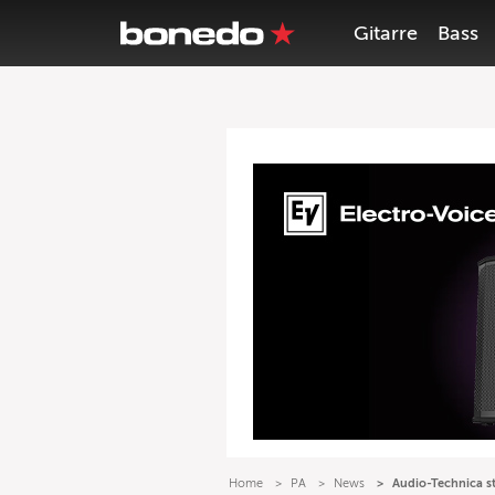
Gitarre
Bass
Home
PA
News
Audio-Technica s