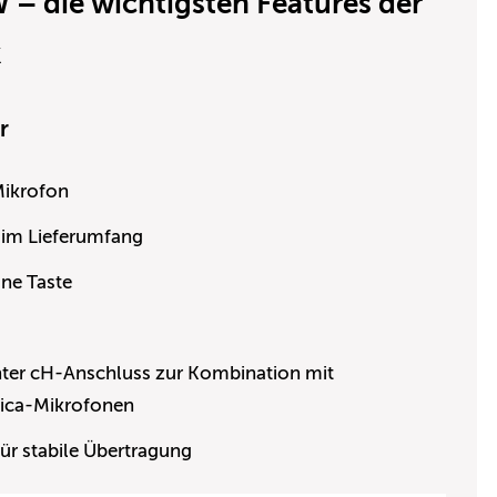
– die wichtigsten Features der
k
r
 Mikrofon
 im Lieferumfang
ine Taste
nter cH-Anschluss zur Kombination mit
nica-Mikrofonen
ür stabile Übertragung