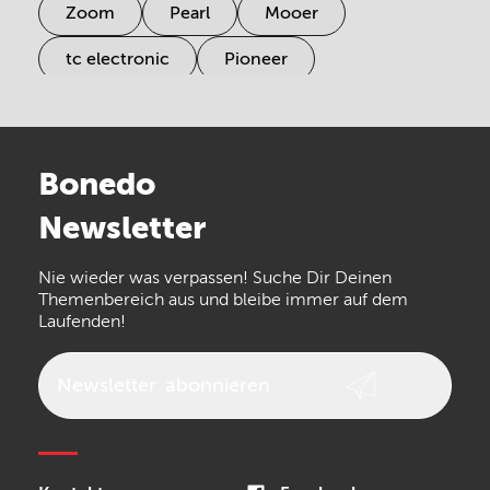
Zoom
Pearl
Mooer
tc electronic
Pioneer
Electro Harmonix
Universal Audio
Stairville
Sennheiser
Millenium
Bonedo
Arturia
IK Multimedia
Newsletter
the t.bone
Thomann
Numark
Nie wieder was verpassen! Suche Dir Deinen
Walrus Audio
Epiphone
Themenbereich aus und bleibe immer auf dem
Laufenden!
beyerdynamic
AKG
DW
Vox
AKAI Professional
PRS
Newsletter
abonnieren
Audio-Technica
Presonus
Reloop
Rode
MXR