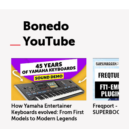
Bonedo
YouTube
How Yamaha Entertainer
Freqport - FT1
Keyboards evolved: From First
SUPERBOOTH 
Models to Modern Legends