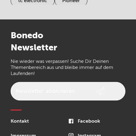
tc electronic
Pioneer
Electro Harmonix
Universal Audio
Stairville
Sennheiser
Millenium
Bonedo
Arturia
IK Multimedia
Newsletter
the t.bone
Thomann
Numark
Nie wieder was verpassen! Suche Dir Deinen
Walrus Audio
Epiphone
Themenbereich aus und bleibe immer auf dem
Laufenden!
beyerdynamic
AKG
DW
Vox
AKAI Professional
PRS
Newsletter
abonnieren
Audio-Technica
Presonus
Reloop
Rode
MXR
Kontakt
Facebook
Steinberg
Sonor
Blackstar
Impressum
Instagram