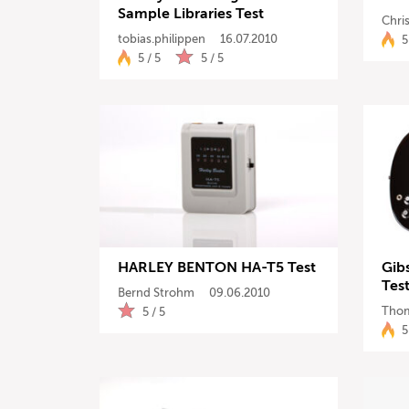
Sample Libraries Test
Chris
tobias.philippen
16.07.2010
5
5 / 5
5 / 5
HARLEY BENTON HA-T5 Test
Gib
Tes
Bernd Strohm
09.06.2010
Thom
5 / 5
5