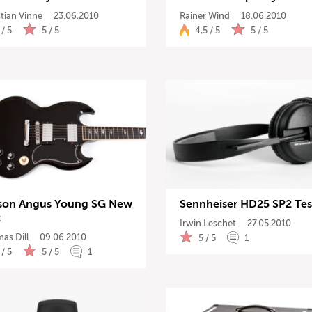
tian Vinne
23.06.2010
Rainer Wind
18.06.2010
 / 5
5 / 5
4,5 / 5
5 / 5
son Angus Young SG New
Sennheiser HD25 SP2 Tes
t
Irwin Leschet
27.05.2010
as Dill
09.06.2010
5 / 5
1
 / 5
5 / 5
1