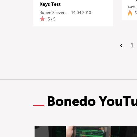
Keys Test
xaver
Ruben Seevers
14.04.2010
5
5 / 5
1
Bonedo YouT