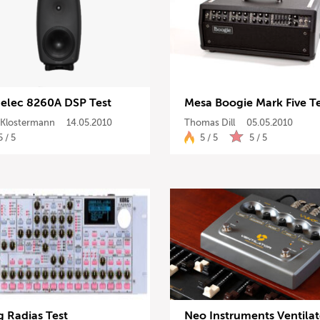
elec 8260A DSP Test
Mesa Boogie Mark Five T
x Klostermann
14.05.2010
Thomas Dill
05.05.2010
5 / 5
5 / 5
5 / 5
g Radias Test
Neo Instruments Ventilat