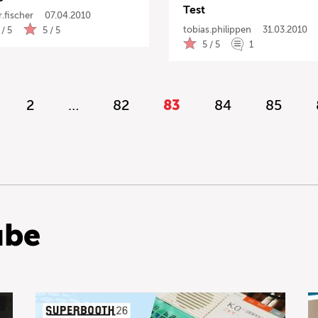
Test
.fischer
07.04.2010
tobias.philippen
31.03.2010
 / 5
5 / 5
5 / 5
1
2
…
82
83
84
85
ube