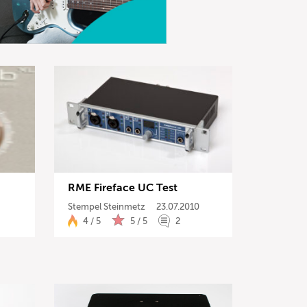
RME Fireface UC Test
Stempel Steinmetz
23.07.2010
4 / 5
5 / 5
2