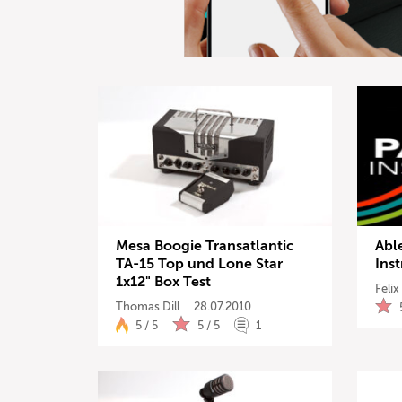
Mesa Boogie Transatlantic
Abl
TA-15 Top und Lone Star
Ins
1x12" Box Test
Feli
Thomas Dill
28.07.2010
5 / 5
5 / 5
1