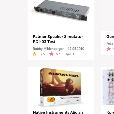
Palmer Speaker Simulator
Gen
PDI-03 Test
Feli
Robby Mildenberger
19.05.2010
5 / 5
5 / 5
1
Native Instruments Alicia’s
Kor