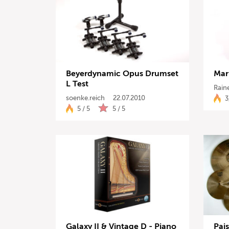
Beyerdynamic Opus Drumset
Mar
L Test
Rain
soenke.reich
22.07.2010
3
5 / 5
5 / 5
Galaxy II & Vintage D - Piano
Pai