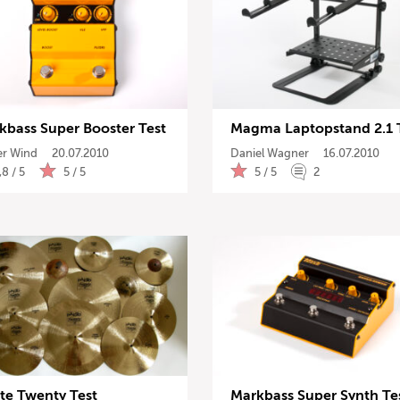
kbass Super Booster Test
Magma Laptopstand 2.1 
er Wind
20.07.2010
Daniel Wagner
16.07.2010
,8 / 5
5 / 5
5 / 5
2
ste Twenty Test
Markbass Super Synth Te