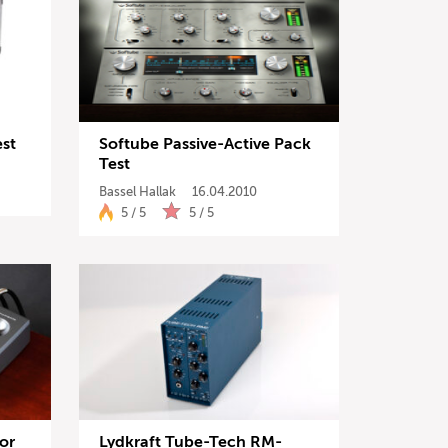
est
Softube Passive-Active Pack
Test
Bassel Hallak
16.04.2010
5 / 5
5 / 5
or
Lydkraft Tube-Tech RM-