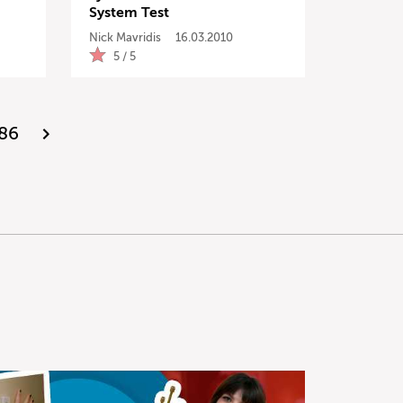
System Test
Nick Mavridis
16.03.2010
5 / 5
86