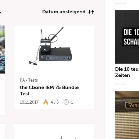
l
Datum absteigend
Die 10 teu
Zeiten
PA
/
Tests
the t.bone IEM 75 Bundle
Test
10.11.2017
4 / 5
1