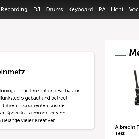
Recording
DJ
Drums
Keyboard
PA
Licht
Voc
Me
einmetz
 Toningenieur, Dozent und Fachautor.
dfunkstudio gebaut und betreut
it ihren Instrumenten und der
sh-Spezialist kümmert er sich
elange vieler Kreativer.
Albrecht 
Test