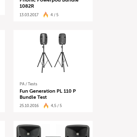
Phonic Powerpod Bundle
1082R
13.03.2017
4 / 5
PA
/
Tests
Fun Generation PL 110 P
Bundle Test
25.10.2016
4,5 / 5