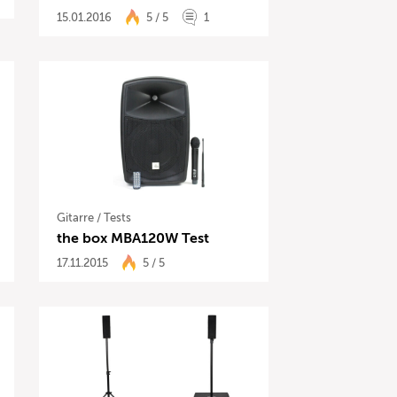
15.01.2016
5 / 5
1
Gitarre
/
Tests
the box MBA120W Test
17.11.2015
5 / 5