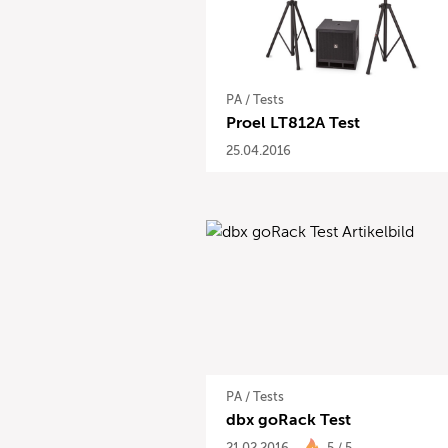
PA
/
Tests
Proel LT812A Test
25.04.2016
PA
/
Tests
dbx goRack Test
21.02.2016
5 / 5