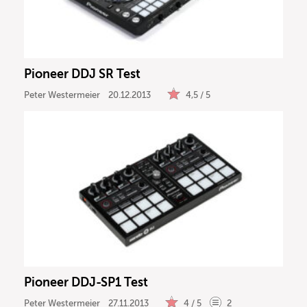
DJ
Drums
Pioneer DDJ SR Test
Keyboard
Peter Westermeier
20.12.2013
4,5 / 5
PA
Licht
Vocals
Software
Pioneer DDJ-SP1 Test
Ergebnisse anzeigen
Peter Westermeier
27.11.2013
4 / 5
2