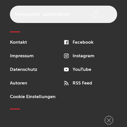
beyerdynamic
AKG
DW
Vox
AKAI Professional
PRS
Newsletter
abonnieren
Audio-Technica
Presonus
Reloop
Rode
MXR
Kontakt
Facebook
Steinberg
Sonor
Blackstar
Impressum
Instagram
Datenschutz
YouTube
Autoren
RSS Feed
Cookie Einstellungen
Copyright © 2026 Bonedo