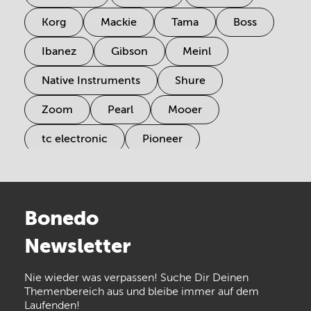
Korg
Mackie
Tama
Boss
Ibanez
Gibson
Meinl
Native Instruments
Shure
Zoom
Pearl
Mooer
tc electronic
Pioneer
Electro Harmonix
Universal Audio
Stairville
Sennheiser
Millenium
Bonedo
Arturia
IK Multimedia
Newsletter
the t.bone
Thomann
Numark
Nie wieder was verpassen! Suche Dir Deinen
Walrus Audio
Epiphone
Themenbereich aus und bleibe immer auf dem
Laufenden!