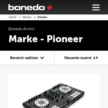
Home
Marken
Pioneer
Bonedo
Archiv
Marke - Pioneer
Bereich wählen
Neueste zuerst
Gitarre
Bass
Recording