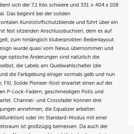
dient sich der 7,1 Kilo schwere und 331 × 404 x 108
l. Das beginnt bei der soliden
ontalen Kunststoffschutzblende und führt über ein
mit fest sitzenden Anschlussbuchsen, dem es auf
gelt, zum hinlänglich kluberprobten Bedienlayout.
 Design wurde quasi vom Nexus übernommen und
nzige optische Änderungen sind natürlich die
selbst, die Labels am Quellwahlschalter (die
 und die Farbgebung einiger vormals gelb und nun
, FX). Solide Pioneer-Kost erwartet einen auf der
ften P-Lock-Fadern, geschmeidigen Potis und
rtet. Channel- und Crossfader können drei
gungen annehmen, die Equalizer arbeiten
Killfunktion) oder Im Standard-Modus mit einer
eitsraum ist großzügig bemessen. Da auch der