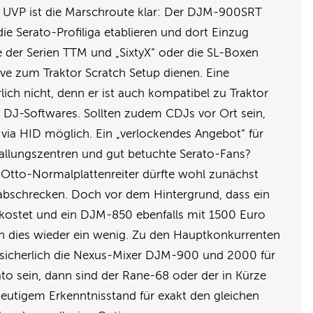
9 UVP ist die Marschroute klar: Der DJM-900SRT
ie Serato-Profiliga etablieren und dort Einzug
e der Serien TTM und „SixtyX“ oder die SL-Boxen
ative zum Traktor Scratch Setup dienen. Eine
lich nicht, denn er ist auch kompatibel zu Traktor
 DJ-Softwares. Sollten zudem CDJs vor Ort sein,
h via HID möglich. Ein „verlockendes Angebot“ für
hallungszentren und gut betuchte Serato-Fans?
n Otto-Normalplattenreiter dürfte wohl zunächst
abschrecken. Doch vor dem Hintergrund, dass ein
 kostet und ein DJM-850 ebenfalls mit 1500 Euro
sich dies wieder ein wenig. Zu den Hauptkonkurrenten
 sicherlich die Nexus-Mixer DJM-900 und 2000 für
ato sein, dann sind der Rane-68 oder der in Kürze
heutigem Erkenntnisstand für exakt den gleichen