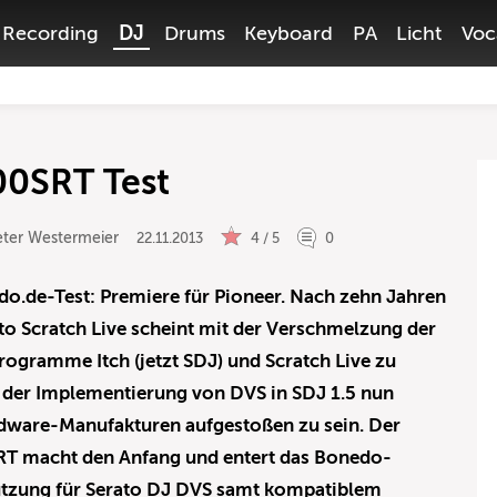
Recording
DJ
Drums
Keyboard
PA
Licht
Voc
0SRT Test
eter Westermeier
22.11.2013
4 / 5
0
.de-Test: Premiere für Pioneer. Nach zehn Jahren
ato Scratch Live scheint mit der Verschmelzung der
ogramme Itch (jetzt SDJ) und Scratch Live zu
 der Implementierung von DVS in SDJ 1.5 nun
ardware-Manufakturen aufgestoßen zu sein. Der
T macht den Anfang und entert das Bonedo-
tützung für Serato DJ DVS samt kompatiblem