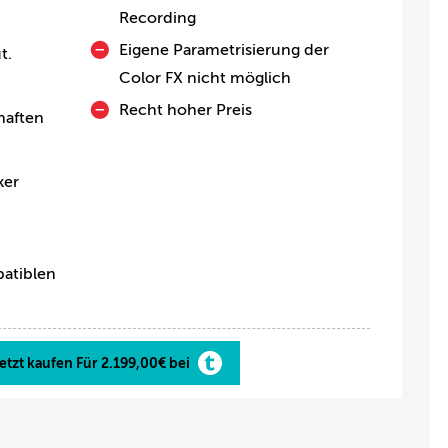
Recording
Eigene Parametrisierung der
t.
Color FX nicht möglich
Recht hoher Preis
haften
ker
atiblen
etzt kaufen Für 2.199,00€ bei