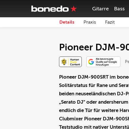
Gitarre
Bass
Details
Praxis
Fazit
Pioneer DJM-90
P
Pioneer DJM-900SRT im bonedo
Solitärstatus für Rane und Ser
beiden neuseeländischen DJ-Pr
„Serato DJ“ oder andersherum
endlich die Tür für weitere H
Clubmixer Pioneer DJM-900SR
Teststudio mit nativer Unters