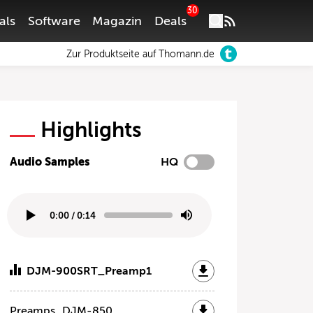
30
als
Software
Magazin
Deals
Zur Produktseite auf Thomann.de
Highlights
Audio Samples
HQ
0:00
/
0:14
DJM-900SRT_Preamp1
Preamps_DJM-850