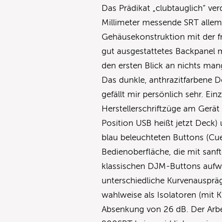
Das Prädikat „clubtauglich“ ver
Millimeter messende SRT allema
Gehäusekonstruktion mit der fr
gut ausgestattetes Backpanel 
den ersten Blick an nichts man
Das dunkle, anthrazitfarbene
gefällt mir persönlich sehr. Ei
Herstellerschriftzüge am Gerät 
Position USB heißt jetzt Deck)
blau beleuchteten Buttons (Cue
Bedienoberfläche, die mit san
klassischen DJM-Buttons aufwa
unterschiedliche Kurvenausprä
wahlweise als Isolatoren (mit 
Absenkung von 26 dB. Der Arb