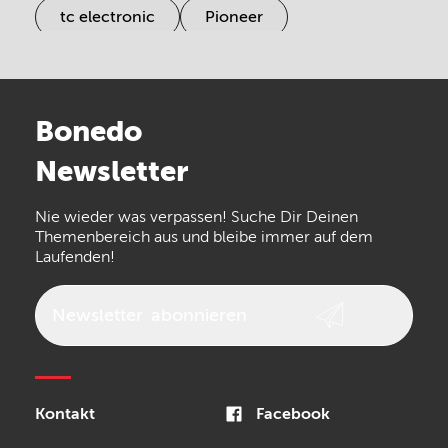
tc electronic
Pioneer
Electro Harmonix
Universal Audio
Stairville
Sennheiser
Millenium
Bonedo
Arturia
IK Multimedia
Newsletter
the t.bone
Thomann
Numark
Nie wieder was verpassen! Suche Dir Deinen
Walrus Audio
Epiphone
Themenbereich aus und bleibe immer auf dem
Laufenden!
beyerdynamic
AKG
DW
Vox
AKAI Professional
PRS
Newsletter
abonnieren
Audio-Technica
Presonus
Reloop
Rode
MXR
Kontakt
Facebook
Steinberg
Sonor
Blackstar