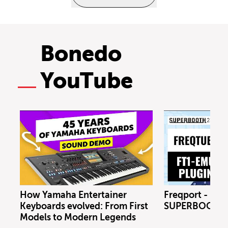
Bonedo
YouTube
How Yamaha Entertainer
Freqport - FT1
Keyboards evolved: From First
SUPERBOOTH 
Models to Modern Legends