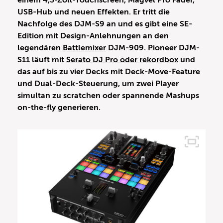
einem 4,3-Zoll-Touchscreen, Magvel Pro Fader,
USB-Hub und neuen Effekten. Er tritt die
Nachfolge des DJM-S9 an und es gibt eine SE-
Edition mit Design-Anlehnungen an den
legendären
Battlemixer
DJM-909. Pioneer DJM-
S11 läuft mit
Serato DJ Pro oder rekordbox
und
das
auf bis zu vier Decks
mit Deck-Move-Feature
und Dual-Deck-Steuerung, um zwei Player
simultan zu scratchen oder spannende Mashups
on-the-fly generieren.