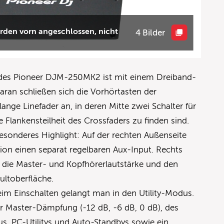
den vorn angeschlossen, nicht
4 Bilder
 des Pioneer DJM-250MK2 ist mit einem Dreiband-
aran schließen sich die Vorhörtasten der
lange Linefader an, in deren Mitte zwei Schalter für
 Flankensteilheit des Crossfaders zu finden sind.
n besonderes Highlight: Auf der rechten Außenseite
ion einen separat regelbaren Aux-Input. Rechts
 die Master- und Kopfhörerlautstärke und den
ultoberfläche.
beim Einschalten gelangt man in den Utility-Modus.
er Master-Dämpfung (-12 dB, -6 dB, 0 dB), des
s, PC-Utilitys und Auto-Standbys sowie ein