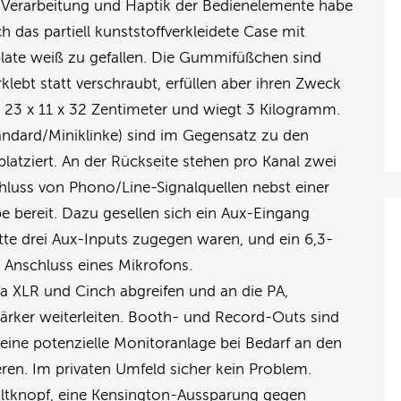
 Verarbeitung und Haptik der Bedienelemente habe
 das partiell kunststoffverkleidete Case mit
plate weiß zu gefallen. Die Gummifüßchen sind
klebt statt verschraubt, erfüllen aber ihren Zweck
t 23 x 11 x 32 Zentimeter und wiegt 3 Kilogramm.
andard/Miniklinke) sind im Gegensatz zu den
platziert. An der Rückseite stehen pro Kanal zwei
uss von Phono/Line-Signalquellen nebst einer
e bereit. Dazu gesellen sich ein Aux-Eingang
te drei Aux-Inputs zugegen waren, und ein 6,3-
 Anschluss eines Mikrofons.
a XLR und Cinch abgreifen und an die PA,
ärker weiterleiten. Booth- und Record-Outs sind
eine potenzielle Monitoranlage bei Bedarf an den
en. Im privaten Umfeld sicher kein Problem.
haltknopf, eine Kensington-Aussparung gegen