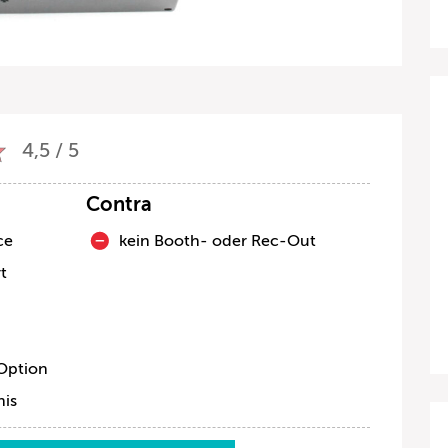
4,5 / 5
Contra
ce
kein Booth- oder Rec-Out
rt
Option
nis