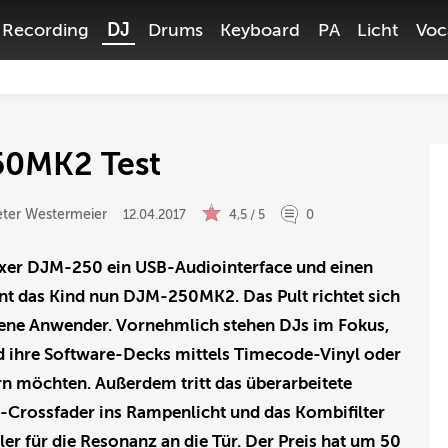
Recording
DJ
Drums
Keyboard
PA
Licht
Voc
50MK2 Test
eter Westermeier
12.04.2017
4,5 / 5
0
xer DJM-250 ein USB-Audiointerface und einen
t das Kind nun DJM-250MK2. Das Pult richtet sich
ttene Anwender. Vornehmlich stehen DJs im Fokus,
d ihre Software-Decks mittels Timecode-Vinyl oder
rn möchten. Außerdem tritt das überarbeitete
-Crossfader ins Rampenlicht und das Kombifilter
er für die Resonanz an die Tür. Der Preis hat um 50