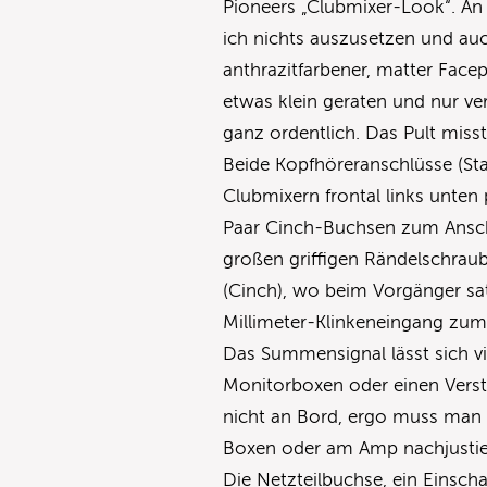
Pioneers „Clubmixer-Look“. An
ich nichts auszusetzen und auch
anthrazitfarbener, matter Face
etwas klein geraten und nur ver
ganz ordentlich. Das Pult miss
Beide Kopfhöreranschlüsse (St
Clubmixern frontal links unten 
Paar Cinch-Buchsen zum Anschl
großen griffigen Rändelschraub
(Cinch), wo beim Vorgänger sat
Millimeter-Klinkeneingang zum
Das Summensignal lässt sich vi
Monitorboxen oder einen Verst
nicht an Bord, ergo muss man 
Boxen oder am Amp nachjustier
Die Netzteilbuchse, ein Einsc