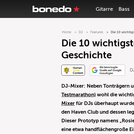
Gitarre
Bass
Home
DJ
Features
Die 10 wichtig
Die 10 wichtigs
Geschichte
DJ
DJ-Mixer:
Neben Tonträgern u
Testmarathon)
wohl die wichti
Mixer
für DJs überhaupt wurde
den Haven Club und dessen leg
Dieser Prototyp namens „Rosie
eine etwa handflächengroße Ein