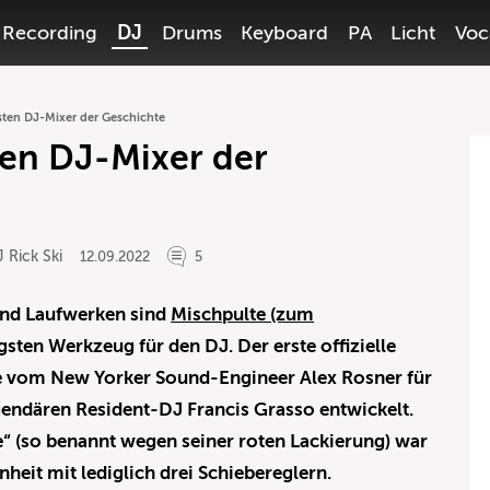
Recording
DJ
Drums
Keyboard
PA
Licht
Voc
sten DJ-Mixer der Geschichte
ten DJ-Mixer der
 Rick Ski
12.09.2022
5
nd Laufwerken sind
Mischpulte (zum
gsten Werkzeug für den DJ. Der erste offizielle
 vom New Yorker Sound-Engineer Alex Rosner für
endären Resident-DJ Francis Grasso entwickelt.
“ (so benannt wegen seiner roten Lackierung) war
heit mit lediglich drei Schiebereglern.