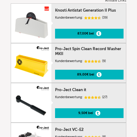
Affiliate Links
Knosti Antistat Generation II Plus
Kundenbewertung:
(39)
87,00€ bei
Pro-Ject Spin Clean Record Washer
MKII
Kundenbewertung:
(9)
89,00€ bei
Pro-Ject Clean it
Kundenbewertung:
(27)
9,50€ bei
Pro-Ject VC-E2
Kundenbewertung:
(8)