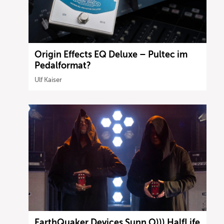
Origin Effects EQ Deluxe – Pultec im
Pedalformat?
Ulf Kaiser
EarthQuaker Devices Sunn O))) HalfLife