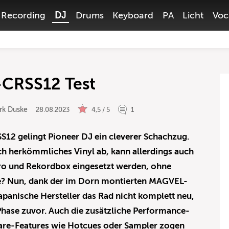
Recording
DJ
Drums
Keyboard
PA
Licht
Voc
-CRSS12 Test
rk Duske
28.08.2023
4,5 / 5
1
12 gelingt Pioneer DJ ein cleverer Schachzug.
ich herkömmliches Vinyl ab, kann allerdings auch
Pro und Rekordbox eingesetzt werden, ohne
e? Nun, dank der im Dorn montierten MAGVEL-
panische Hersteller das Rad nicht komplett neu,
se zuvor. Auch die zusätzliche Performance-
ware-Features wie Hotcues oder Sampler zogen