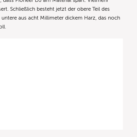
, dass Pioneer DJ am Material spart. Vielmehr
rt. Schließlich besteht jetzt der obere Teil des
 untere aus acht Millimeter dickem Harz, das noch
oll.