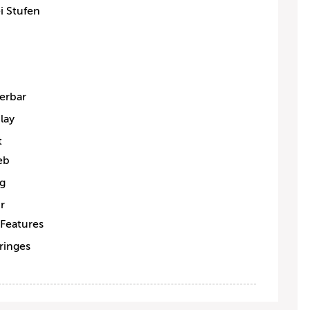
i Stufen
uerbar
lay
t
eb
ng
r
Features
ringes