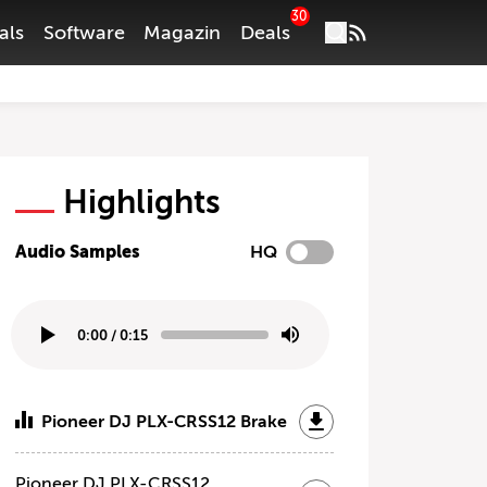
30
als
Software
Magazin
Deals
Highlights
Audio Samples
HQ
0:00
/
0:15
Pioneer DJ PLX-CRSS12 Brake
Pioneer DJ PLX-CRSS12