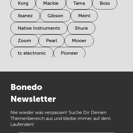
Korg
Mackie
Tama
Boss
Ibanez
Gibson
Meinl
Native Instruments
Shure
Zoom
Pearl
Mooer
tc electronic
Pioneer
Electro Harmonix
Universal Audio
Stairville
Sennheiser
Millenium
Bonedo
Arturia
IK Multimedia
Newsletter
the t.bone
Thomann
Numark
Nie wieder was verpassen! Suche Dir Deinen
Walrus Audio
Epiphone
Themenbereich aus und bleibe immer auf dem
Laufenden!
beyerdynamic
AKG
DW