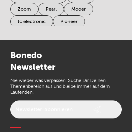
Zoom
Pearl
Mooer
tc electronic
Pioneer
Electro Harmonix
Universal Audio
Stairville
Sennheiser
Millenium
Bonedo
Arturia
IK Multimedia
Newsletter
the t.bone
Thomann
Numark
Nie wieder was verpassen! Suche Dir Deinen
Walrus Audio
Epiphone
Themenbereich aus und bleibe immer auf dem
Laufenden!
beyerdynamic
AKG
DW
Vox
AKAI Professional
PRS
Newsletter
abonnieren
Audio-Technica
Presonus