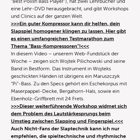
“Best Polish Bass Player”), hat zwei Lehrbücher und
eine Lehr-DVD herausgebracht, und gibt Workshops
und Clinics auf der ganzen Welt.
>>>Ein guter Kompressor kann dir helfen, dein
Slapspiel homogener klingen zu lassen. Hier gibt
es einen umfangreichen Testmarathon zum
Thema “Bass-Kompressoren”!<<<
In diesem Video – unserem Web-Fundstück der
Woche – zeigen sich Wojtek Pilichowski und seine
Band in Bestform. Das Instrument in Wojteks
geschickten Händen ist übrigens ein Maruszczyk
“Pi”-Bass. Zu den Specs gehört ein Eschekorpus mit
Maserpappel-Decke, Bergahorn-Hals, sowie ein
Ebenholz-Griffbrett mit 24 Frets.
>>>Dieser weiterführende Workshop widmet sich
dem Problem des Lautstärkesprungs beim
Umstieg zwischen Slapping und Fingerspiel.<<<
Auch Nicht-Fans der Slaptechnik kann ich nur
empfehlen, die spieltechnische und rhythmische