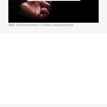
(Bild: © Shutterstock / Credits: panitanphoto)