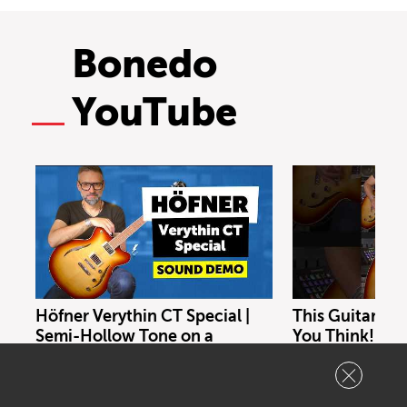
Bonedo
YouTube
Höfner Verythin CT Special |
This Guitar Co
Semi-Hollow Tone on a
You Think!
Budget | Sound Demo